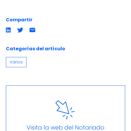
Compartir
Compartir
Compartir
Compartir
en
en
por
LinkedIn
twitter
emailCompartir
por
email
Categorías del artículo
Varios
Visita la web del Notariado