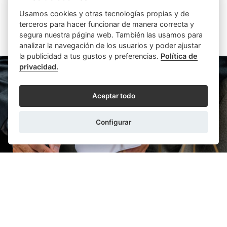
Usamos cookies y otras tecnologías propias y de
terceros para hacer funcionar de manera correcta y
segura nuestra página web. También las usamos para
ARTÍCULOS SIMILARES
analizar la navegación de los usuarios y poder ajustar
la publicidad a tus gustos y preferencias.
Política de
privacidad.
Aceptar todo
Configurar
ITZIAR RAMOS MEDINA
23/07/2026
Jurisdicción voluntaria: el notario como