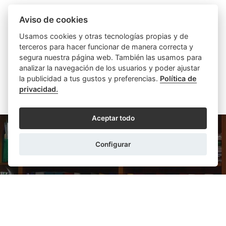
ENRIQUE MONTOLIU ALCÓN
18/12/2025
Aviso de cookies
El papel del notario en premios y concursos
Usamos cookies y otras tecnologías propias y de
Los publicistas se han encargado de que a ninguno se
terceros para hacer funcionar de manera correcta y
nos pase que nos encontramos en plena campaña
segura nuestra página web. También las usamos para
navideña. Estas festividades suelen venir ...
analizar la navegación de los usuarios y poder ajustar
LEER MÁS
la publicidad a tus gustos y preferencias.
Política de
privacidad.
Aceptar todo
Configurar