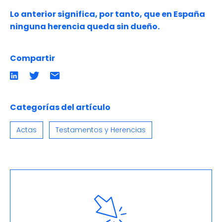
Lo anterior significa, por tanto, que en España
ninguna herencia queda sin dueño.
Compartir
Compartir
Compartir
Compartir
en
en
por
LinkedIn
twitter
emailCompartir
por
email
Categorías del artículo
Actas
Testamentos y Herencias