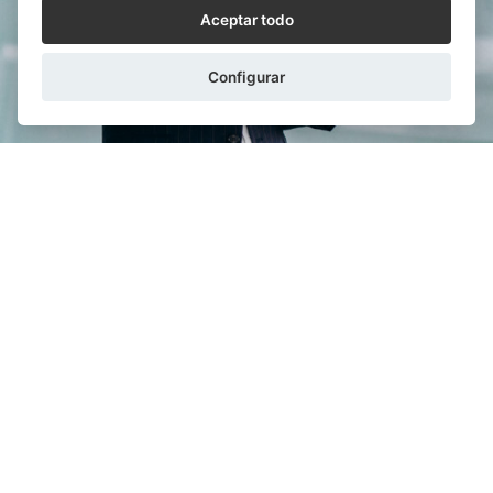
Aceptar todo
Configurar
ALEJANDRO RUIZ-AYÚCAR
11/12/2025
Cómo constituir una sociedad mercantil de
forma telemática
Sin duda es el mundo mercantil y el de las empresas
uno de los más favorecidos por la implantación de los
procesos digitales. Todo lo que concierne ...
LEER MÁS