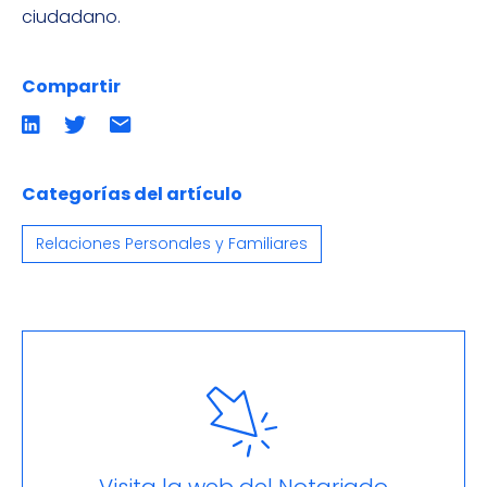
ciudadano.
Compartir
Compartir
Compartir
Compartir
en
en
por
LinkedIn
twitter
emailCompartir
por
email
Categorías del artículo
Relaciones Personales y Familiares