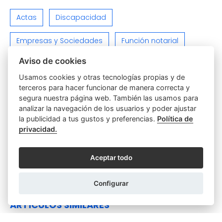
Actas
Discapacidad
Empresas y Sociedades
Función notarial
Aviso de cookies
Hipotecas y Préstamos
Parejas
Poderes
Usamos cookies y otras tecnologías propias y de
Relaciones Personales y Familiares
terceros para hacer funcionar de manera correcta y
segura nuestra página web. También las usamos para
analizar la navegación de los usuarios y poder ajustar
Sin categoría
Testamentos y Herencias
la publicidad a tus gustos y preferencias.
Política de
privacidad.
Varios
Viviendas e Inmuebles
Aceptar todo
Configurar
ARTÍCULOS SIMILARES