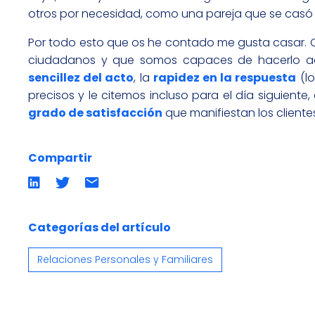
otros por necesidad, como una pareja que se casó e
Por todo esto que os he contado me gusta casar. 
ciudadanos y que somos capaces de hacerlo ade
sencillez del acto
, la
rapidez en la respuesta
(lo
precisos y le citemos incluso para el día siguiente
grado de satisfacción
que manifiestan los cliente
Compartir
Compartir
Compartir
Compartir
en
en
por
LinkedIn
twitter
emailCompartir
por
email
Categorías del artículo
Relaciones Personales y Familiares