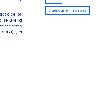
Viviendas e Inmuebles
idad de los
o se une la
ntecedentes
taría), y el