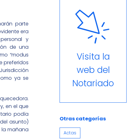
marán parte
evidente era
personal y
ción de una
Visita la
como “modus
e preferidos
web del
urisdicción
 como ya se
Notariado
iquecedora.
y, en el que
tario podía
Otras categorías
 del asunto)
or la mañana
Actas