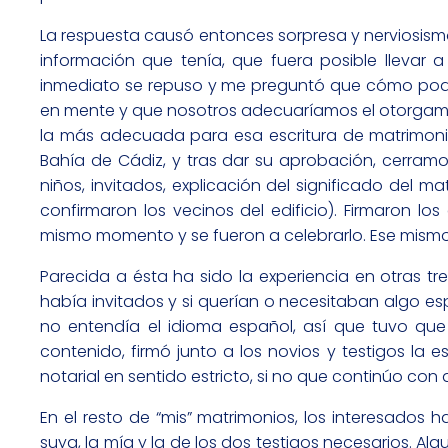
La respuesta causó entonces sorpresa y nerviosism
información que tenía, que fuera posible llevar 
inmediato se repuso y me preguntó que cómo podría
en mente y que nosotros adecuaríamos el otorgamie
la más adecuada para esa escritura de matrimonio
Bahía de Cádiz, y tras dar su aprobación, cerramos
niños, invitados, explicación del significado del ma
confirmaron los vecinos del edificio). Firmaron lo
mismo momento y se fueron a celebrarlo. Ese mismo d
Parecida a ésta ha sido la experiencia en otras tr
había invitados y si querían o necesitaban algo esp
no entendía el idioma español, así que tuvo que e
contenido, firmó junto a los novios y testigos la e
notarial en sentido estricto, si no que continúo con 
En el resto de “mis” matrimonios, los interesados 
suya, la mía y la de los dos testigos necesarios. A