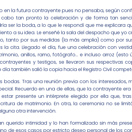
o en la futura contrayente pues no pensaba, según conf
a cabo tan pronto la celebración y de forma tan sencil
 ser la boda, a lo que le respondí que me explicara qu
nto a su idea. Le enseñé la sala del despacho que yo c
, tanto por sus medidas (la más amplia) como por sus 
 la cita. Llegado el día, fue una celebración con vesti
trimonio, anillos, ramo, fotógrafo… e incluso arroz (esto 
s contrayentes y testigos, se llevaron sus respectivas c
ía también salió la copia hacia el Registro Civil compet
es bodas. Tras una reunión previa con los interesados, 
ecial. Recuerdo en una de ellas, que la contrayente era 
star presente un intérprete elegido por ella que, tras
scritura de matrimonio. En otra, la ceremonia no se limi
alguna otra intervención.
han querido intimidad y lo han formalizado sin más pres
lguno de esos casos por estricto deseo personal de los co