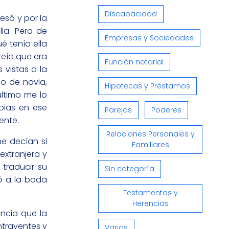
Discapacidad
esó y por la
la. Pero de
Empresas y Sociedades
é tenía ella
reía que era
Función notarial
vistas a la
do de novia,
Hipotecas y Préstamos
último me lo
opias en ese
Parejas
Poderes
ente.
Relaciones Personales y
me decían si
Familiares
extranjera y
 traducir su
Sin categoría
tó a la boda
Testamentos y
Herencias
encia que la
ntrayentes y
Varios