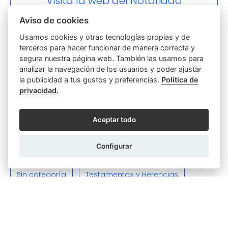
Visita la web del Notariado
Aviso de cookies
Usamos cookies y otras tecnologías propias y de
terceros para hacer funcionar de manera correcta y
Otras categorías
segura nuestra página web. También las usamos para
analizar la navegación de los usuarios y poder ajustar
Actas
Discapacidad
la publicidad a tus gustos y preferencias.
Política de
privacidad.
Empresas y Sociedades
Función notarial
Aceptar todo
Hipotecas y Préstamos
Parejas
Poderes
Configurar
Relaciones Personales y Familiares
Sin categoría
Testamentos y Herencias
Varios
Viviendas e Inmuebles