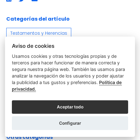
en
en
por
LinkedIn
twitter
emailCompartir
por
email
Categorías del artículo
Testamentos y Herencias
Aviso de cookies
Usamos cookies y otras tecnologías propias y de
terceros para hacer funcionar de manera correcta y
segura nuestra página web. También las usamos para
analizar la navegación de los usuarios y poder ajustar
la publicidad a tus gustos y preferencias.
Política de
privacidad.
Visita la web del Notariado
Aceptar todo
Configurar
Otras categorías