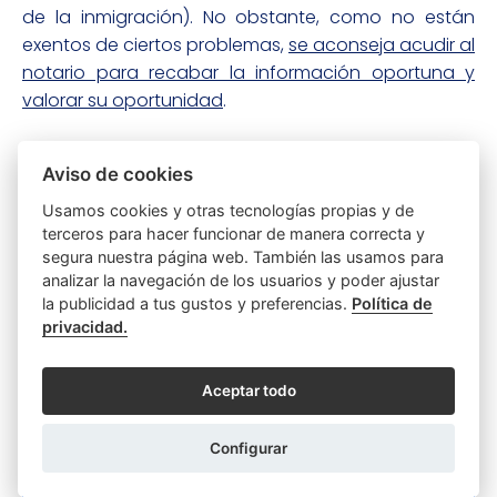
de la inmigración). No obstante, como no están
exentos de ciertos problemas,
se aconseja acudir al
notario para recabar la información oportuna y
valorar su oportunidad
.
Compartir
Aviso de cookies
Compartir
Compartir
Compartir
Usamos cookies y otras tecnologías propias y de
en
en
por
terceros para hacer funcionar de manera correcta y
LinkedIn
twitter
emailCompartir
por
segura nuestra página web. También las usamos para
email
Categorías del artículo
analizar la navegación de los usuarios y poder ajustar
la publicidad a tus gustos y preferencias.
Política de
privacidad.
Testamentos y Herencias
Aceptar todo
Configurar