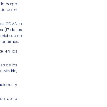
 la carga
a de quien
as CC.AA, lo
s (17 de las
icilio, o en
r enormes.
te en las
za de los
, Madrid,
aciones y
ión de la