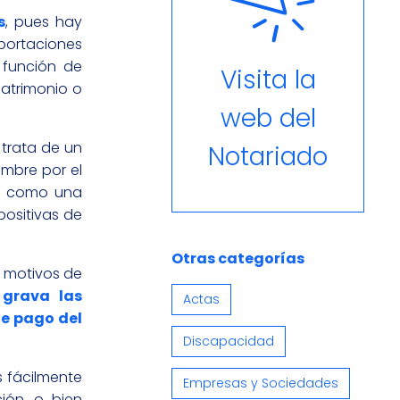
s
, pues hay
aportaciones
 función de
Visita la
patrimonio o
web del
trata de un
Notariado
umbre por el
o, como una
positivas de
Otras categorías
e motivos de
 grava las
Actas
de pago del
Discapacidad
s fácilmente
Empresas y Sociedades
ción, o bien