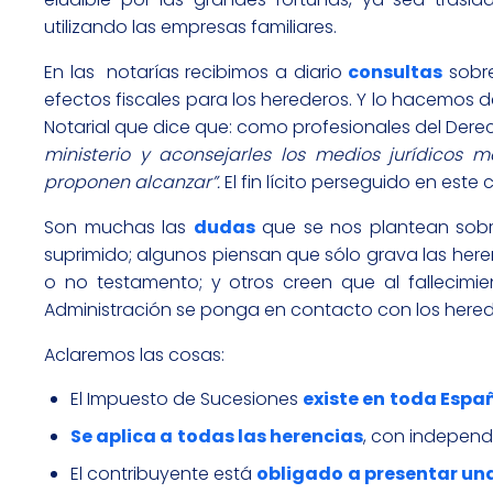
utilizando las empresas familiares.
En las notarías recibimos a diario
consultas
sobre
efectos fiscales para los herederos. Y lo hacemos de
Notarial que dice que: como profesionales del Derec
ministerio y aconsejarles los medios jurídicos 
proponen alcanzar”.
El fin lícito perseguido en est
Son muchas las
dudas
que se nos plantean sobre
suprimido; algunos piensan que sólo grava las her
o no testamento; y otros creen que al fallecimi
Administración se ponga en contacto con los here
Aclaremos las cosas:
El Impuesto de Sucesiones
existe en
toda Espa
Se aplica a
todas las herencias
, con independ
El contribuyente está
obligado
a presentar una