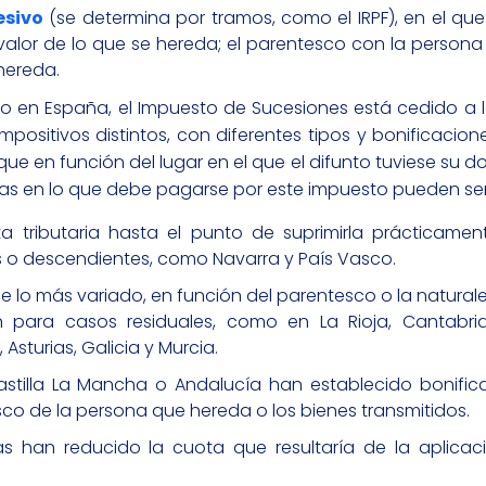
esivo
(se determina por tramos, como el IRPF), en el que
 el valor de lo que se hereda; el parentesco con la person
 hereda.
 en España, el Impuesto de Sucesiones está cedido a l
positivos distintos, con diferentes tipos y bonificacione
ue en función del lugar en el que el difunto tuviese su dom
cias en lo que debe pagarse por este impuesto pueden se
 tributaria hasta el punto de suprimirla prácticamen
s o descendientes, como Navarra y País Vasco.
 lo más variado, en función del parentesco o la naturale
n para casos residuales, como en La Rioja, Cantabria
Asturias, Galicia y Murcia.
tilla La Mancha o Andalucía han establecido bonific
sco de la persona que hereda o los bienes transmitidos.
 han reducido la cuota que resultaría de la aplicac