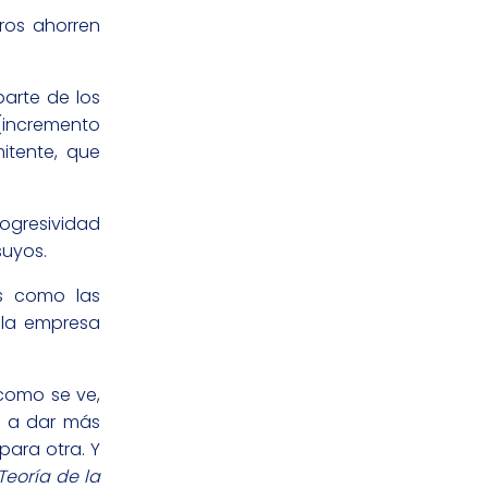
ros ahorren
arte de los
 (incremento
mitente, que
rogresividad
suyos.
as como las
 la empresa
como se ve,
o a dar más
ara otra. Y
Teoría de la