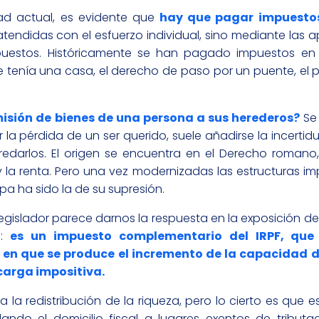
ad actual, es evidente que
hay que pagar impuesto
ndidas con el esfuerzo individual, sino mediante las 
puestos. Históricamente se han pagado impuestos en
 tenía una casa, el derecho de paso por un puente, el 
isión de bienes de una persona a sus herederos?
Se 
 la pérdida de un ser querido, suele añadirse la incertid
eredarlos. El origen se encuentra en el Derecho roman
 la renta. Pero una vez modernizadas las estructuras im
pa ha sido la de su supresión.
egislador parece darnos la respuesta en la exposición d
a:
es un impuesto complementario del IRPF, que
 en que se produce el incremento de la capacidad 
 carga impositiva.
a redistribución de la riqueza, pero lo cierto es que e
ando el domicilio fiscal a lugares exentos de tributa