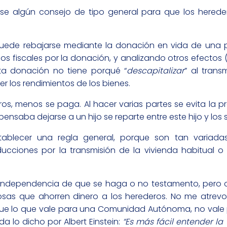
rse algún consejo de tipo general para que los herede
 puede rebajarse mediante la donación en vida de una p
s fiscales por la donación, y analizando otros efectos
sta donación no tiene porqué “
descapitalizar
” al trans
r los rendimientos de los bienes.
, menos se paga. Al hacer varias partes se evita la p
saba dejarse a un hijo se reparte entre este hijo y los 
 establecer una regla general, porque son tan variad
ciones por la transmisión de la vivienda habitual o
independencia de que se haga o no testamento, pero 
sas que ahorren dinero a los herederos. No me atrev
ue lo que vale para una Comunidad Autónoma, no vale p
 lo dicho por Albert Einstein:
“Es más fácil entender la 