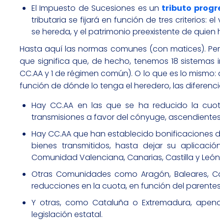
El Impuesto de Sucesiones es un
tributo
progr
tributaria se fijará en función de tres criterios:
se hereda, y el patrimonio preexistente de quien
Hasta aquí las normas comunes (con matices). Pero
que significa que, de hecho, tenemos 18 sistemas im
CC.AA y 1 de régimen común). O lo que es lo mismo: q
función de dónde lo tenga el heredero, las diferen
Hay CC.AA en las que se ha reducido la cuota
transmisiones a favor del cónyuge, ascendiente
Hay CC.AA que han establecido bonificaciones de
bienes transmitidos, hasta dejar su aplicació
Comunidad Valenciana, Canarias, Castilla y León, 
Otras Comunidades como Aragón, Baleares, Cas
reducciones en la cuota, en función del parente
Y otras, como Cataluña o Extremadura, apenas
legislación estatal.