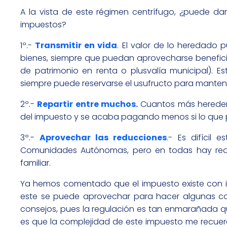
A la vista de este régimen centrífugo, ¿puede da
impuestos?
1º.-
Transmitir en vida
. El valor de lo heredado
bienes, siempre que puedan aprovecharse beneficio
de patrimonio en renta o plusvalía municipal). E
siempre puede reservarse el usufructo para mantene
2º.-
Repartir entre muchos.
Cuantos más herederos
del impuesto y se acaba pagando menos si lo que pen
3º.-
Aprovechar las reducciones
.- Es difícil
Comunidades Autónomas, pero en todas hay reduc
familiar.
Ya hemos comentado que el impuesto existe con 
este se puede aprovechar para hacer algunas co
consejos, pues la regulación es tan enmarañada q
es que la complejidad de este impuesto me recuerda