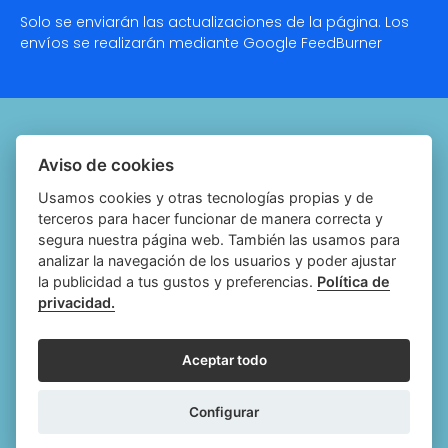
Solo se enviarán las actualizaciones de la página. Los
envíos se realizarán mediante Google
FeedBurner
Quiénes somos
Aviso de cookies
Notariado.org
Usamos cookies y otras tecnologías propias y de
terceros para hacer funcionar de manera correcta y
Política de cookies
segura nuestra página web. También las usamos para
analizar la navegación de los usuarios y poder ajustar
Política de privacidad
la publicidad a tus gustos y preferencias.
Política de
privacidad.
Aviso legal
Configurar cookies
Aceptar todo
Follow
Follow
Follow
Fol
Configurar
us
us
us
us