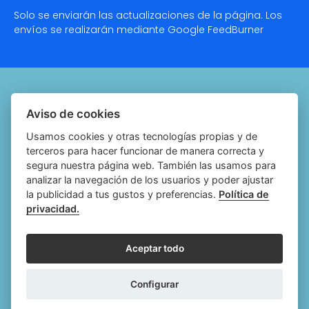
Solo se enviarán las actualizaciones de la página. Los
envíos se realizarán mediante Google
FeedBurner
Quiénes somos
Aviso de cookies
Notariado.org
Usamos cookies y otras tecnologías propias y de
terceros para hacer funcionar de manera correcta y
Política de cookies
segura nuestra página web. También las usamos para
analizar la navegación de los usuarios y poder ajustar
Política de privacidad
la publicidad a tus gustos y preferencias.
Política de
privacidad.
Aviso legal
Configurar cookies
Aceptar todo
Follow
Follow
Follow
Fol
Configurar
us
us
us
us