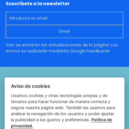
Suscríbete a la newsletter
Solo se enviarán las actualizaciones de la página. Los
envíos se realizarán mediante Google
FeedBurner
Quiénes somos
Aviso de cookies
Notariado.org
Usamos cookies y otras tecnologías propias y de
terceros para hacer funcionar de manera correcta y
Política de cookies
segura nuestra página web. También las usamos para
analizar la navegación de los usuarios y poder ajustar
Política de privacidad
la publicidad a tus gustos y preferencias.
Política de
privacidad.
Aviso legal