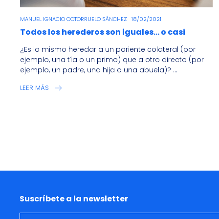
Real
MANUEL IGNACIO COTORRUELO SÁNCHEZ
18/02/2021
Estate
Todos los herederos son iguales… o casi
agent
with
¿Es lo mismo heredar a un pariente colateral (por
customer
ejemplo, una tía o un primo) que a otro directo (por
ejemplo, un padre, una hija o una abuela)? ...
making
contract
LEER MÁS
signature
and
analyzing
valuation
Suscríbete a la newsletter