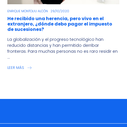
ENRIQUE MONTOLIU ALCÓN
29/10/2020
He recibido una herencia, pero vivo en el
extranjero, ¿dónde debo pagar el impuesto
de sucesiones?
La globalización y el progreso tecnológico han
reducido distancias y han permitido derribar
fronteras. Para muchas personas no es raro residir en
...
LEER MÁS