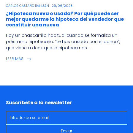
CARLOS CASTAÑO BAHLSEN
29/06/2023
¿Hipoteca nueva o usada? Por qué puede ser
mejor quedarme la hipoteca del vendedor que
constituir una nueva
Hay un chascarrillo habitual cuando se formaliza un
préstamo hipotecario: “te has casado con el banco”,
que viene a decir que la hipoteca nos ...
LEER MÁS
Suscríbete a la newsletter