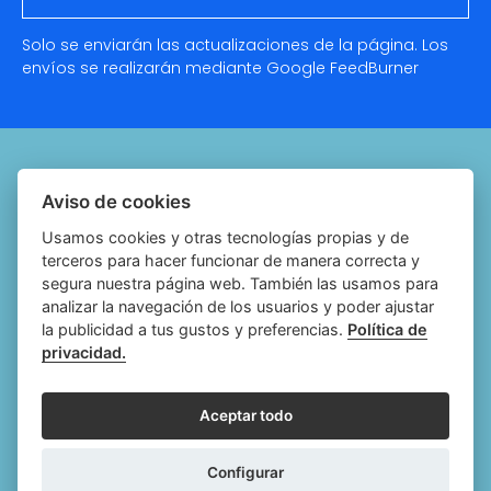
Solo se enviarán las actualizaciones de la página. Los
envíos se realizarán mediante Google
FeedBurner
Quiénes somos
Aviso de cookies
Notariado.org
Usamos cookies y otras tecnologías propias y de
terceros para hacer funcionar de manera correcta y
Política de cookies
segura nuestra página web. También las usamos para
analizar la navegación de los usuarios y poder ajustar
Política de privacidad
la publicidad a tus gustos y preferencias.
Política de
privacidad.
Aviso legal
Configurar cookies
Aceptar todo
Follow
Follow
Follow
Fol
Configurar