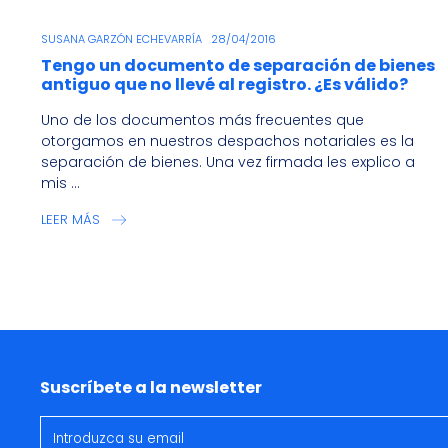
SUSANA GARZÓN ECHEVARRÍA
28/04/2016
Tengo un documento de separación de bienes
antiguo que no llevé al registro. ¿Es válido?
Uno de los documentos más frecuentes que
otorgamos en nuestros despachos notariales es la
separación de bienes. Una vez firmada les explico a
mis ...
LEER MÁS
Suscríbete a la newsletter