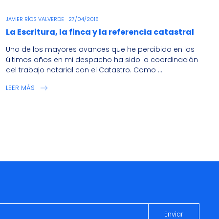
JAVIER RÍOS VALVERDE
27/04/2015
La Escritura, la finca y la referencia catastral
Uno de los mayores avances que he percibido en los
últimos años en mi despacho ha sido la coordinación
del trabajo notarial con el Catastro. Como ...
LEER MÁS