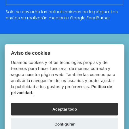
Solo se enviarán las actualizaciones de la página. Los
envíos se realizarán mediante Google
FeedBurner
Quiénes somos
Aviso de cookies
Notariado.org
Usamos cookies y otras tecnologías propias y de
terceros para hacer funcionar de manera correcta y
Política de cookies
segura nuestra página web. También las usamos para
analizar la navegación de los usuarios y poder ajustar
Política de privacidad
la publicidad a tus gustos y preferencias.
Política de
privacidad.
Aviso legal
Configurar cookies
Aceptar todo
Follow
Follow
Follow
Fol
Configurar