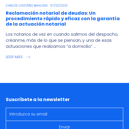
CARLOS CASTAÑO BAHLSEN
07/01/2021
Reclamación notarial de deudas: Un
procedimiento rápido y eficaz con la garantía
de la actuación notarial
Los notarios de vez en cuando salimos del despacho,
créanme, más de lo que se piensan, y una de esas
actuaciones que realizamos “a domicilio” ...
LEER MÁS
Suscríbete a la newsletter