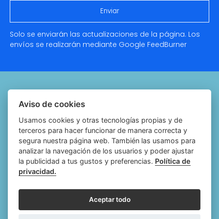
Solo se enviarán las actualizaciones de la página. Los
envíos se realizarán mediante Google
FeedBurner
Quiénes somos
Aviso de cookies
Notariado.org
Usamos cookies y otras tecnologías propias y de
terceros para hacer funcionar de manera correcta y
Política de cookies
segura nuestra página web. También las usamos para
analizar la navegación de los usuarios y poder ajustar
Política de privacidad
la publicidad a tus gustos y preferencias.
Política de
privacidad.
Aviso legal
Configurar cookies
Aceptar todo