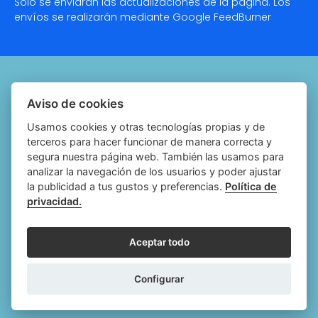
Solo se enviarán las actualizaciones de la página. Los
envíos se realizarán mediante Google
FeedBurner
Quiénes somos
Aviso de cookies
Notariado.org
Usamos cookies y otras tecnologías propias y de
terceros para hacer funcionar de manera correcta y
Política de cookies
segura nuestra página web. También las usamos para
analizar la navegación de los usuarios y poder ajustar
Política de privacidad
la publicidad a tus gustos y preferencias.
Política de
privacidad.
Aviso legal
Configurar cookies
Aceptar todo
Follow
Follow
Follow
Fol
Configurar
us
us
us
us