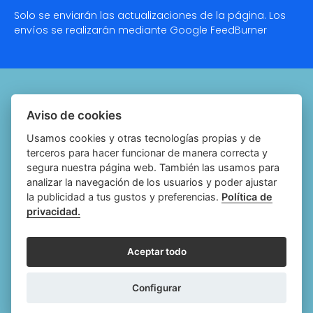
Solo se enviarán las actualizaciones de la página. Los
envíos se realizarán mediante Google
FeedBurner
Quiénes somos
Aviso de cookies
Notariado.org
Usamos cookies y otras tecnologías propias y de
terceros para hacer funcionar de manera correcta y
Política de cookies
segura nuestra página web. También las usamos para
analizar la navegación de los usuarios y poder ajustar
Política de privacidad
la publicidad a tus gustos y preferencias.
Política de
privacidad.
Aviso legal
Configurar cookies
Aceptar todo
Follow
Follow
Follow
Fol
Configurar
us
us
us
us