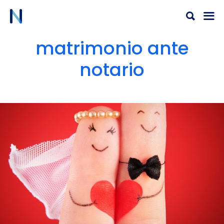
Ir
al
contenido
matrimonio ante
notario