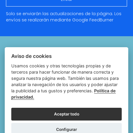
Solo se enviarán las actualizaciones de la página. Los
envíos se realizarán mediante Google
FeedBurner
Quiénes somos
Aviso de cookies
Notariado.org
Usamos cookies y otras tecnologías propias y de
terceros para hacer funcionar de manera correcta y
Política de cookies
segura nuestra página web. También las usamos para
analizar la navegación de los usuarios y poder ajustar
Política de privacidad
la publicidad a tus gustos y preferencias.
Política de
privacidad.
Aviso legal
Configurar cookies
Aceptar todo
Follow
Follow
Follow
Fol
Configurar