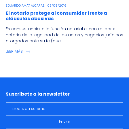
EDUARDO AMAT ALCARAZ
05/09/2016
El notario protege al consumidor frente a
cláusulas abusivas
Es consustancial a la función notarial el control por el
notario de la legalidad de los actos y negocios jurídicos
otorgados ante su fe (que, ...
LEER MÁS
Suscríbete a la newsletter