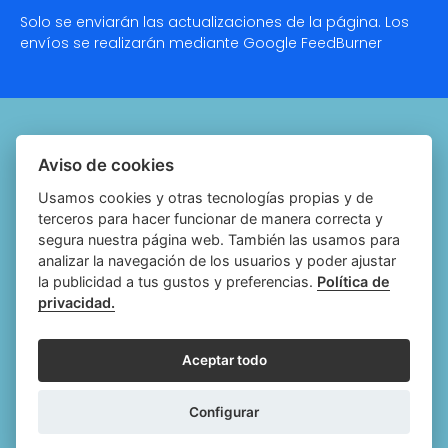
Solo se enviarán las actualizaciones de la página. Los
envíos se realizarán mediante Google
FeedBurner
Quiénes somos
Aviso de cookies
Notariado.org
Usamos cookies y otras tecnologías propias y de
terceros para hacer funcionar de manera correcta y
Política de cookies
segura nuestra página web. También las usamos para
analizar la navegación de los usuarios y poder ajustar
Política de privacidad
la publicidad a tus gustos y preferencias.
Política de
privacidad.
Aviso legal
Configurar cookies
Aceptar todo
Follow
Follow
Follow
Fol
Configurar
us
us
us
us