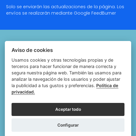
Solo se enviarán las actualizaciones de la página. Los
envíos se realizarán mediante Google
FeedBurner
Quiénes somos
Aviso de cookies
Notariado.org
Usamos cookies y otras tecnologías propias y de
terceros para hacer funcionar de manera correcta y
Política de cookies
segura nuestra página web. También las usamos para
analizar la navegación de los usuarios y poder ajustar
Política de privacidad
la publicidad a tus gustos y preferencias.
Política de
privacidad.
Aviso legal
Configurar cookies
Aceptar todo
Follow
Follow
Follow
Fol
Configurar
us
us
us
us