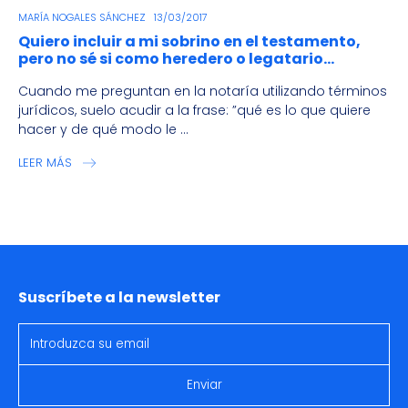
MARÍA NOGALES SÁNCHEZ
13/03/2017
Quiero incluir a mi sobrino en el testamento,
pero no sé si como heredero o legatario…
Cuando me preguntan en la notaría utilizando términos
jurídicos, suelo acudir a la frase: ”qué es lo que quiere
hacer y de qué modo le ...
LEER MÁS
Suscríbete a la newsletter