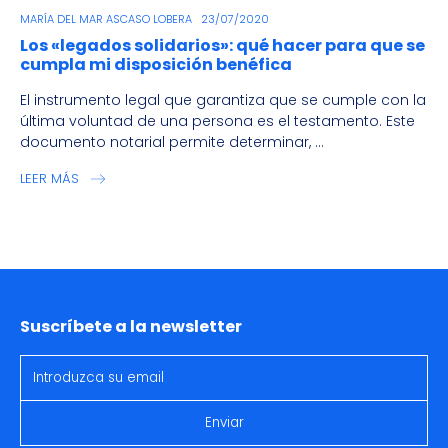
MARÍA DEL MAR ASCASO LOBERA
23/07/2020
Los «legados solidarios»: qué hacer para que se
cumpla mi disposición benéfica
El instrumento legal que garantiza que se cumple con la
última voluntad de una persona es el testamento. Este
documento notarial permite determinar, ...
LEER MÁS
Suscríbete a la newsletter