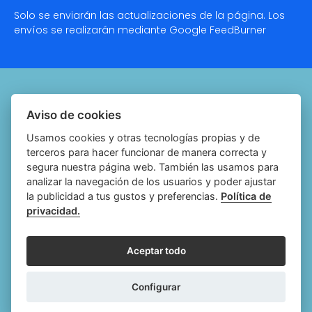
Solo se enviarán las actualizaciones de la página. Los
envíos se realizarán mediante Google
FeedBurner
Quiénes somos
Aviso de cookies
Notariado.org
Usamos cookies y otras tecnologías propias y de
terceros para hacer funcionar de manera correcta y
Política de cookies
segura nuestra página web. También las usamos para
analizar la navegación de los usuarios y poder ajustar
Política de privacidad
la publicidad a tus gustos y preferencias.
Política de
privacidad.
Aviso legal
Configurar cookies
Aceptar todo
Follow
Follow
Follow
Fol
Configurar
us
us
us
us