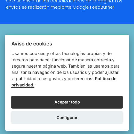
Solo se enviarán las actualizaciones de la página. Los
envíos se realizarán mediante Google
FeedBurner
Quiénes somos
Aviso de cookies
Notariado.org
Usamos cookies y otras tecnologías propias y de
terceros para hacer funcionar de manera correcta y
Política de cookies
segura nuestra página web. También las usamos para
analizar la navegación de los usuarios y poder ajustar
Política de privacidad
la publicidad a tus gustos y preferencias.
Política de
privacidad.
Aviso legal
Configurar cookies
Aceptar todo
Follow
Follow
Follow
Fol
Configurar
us
us
us
us