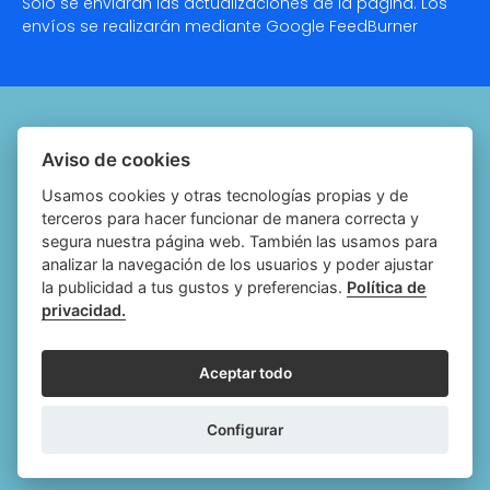
Solo se enviarán las actualizaciones de la página. Los
envíos se realizarán mediante Google
FeedBurner
Quiénes somos
Aviso de cookies
Notariado.org
Usamos cookies y otras tecnologías propias y de
terceros para hacer funcionar de manera correcta y
Política de cookies
segura nuestra página web. También las usamos para
analizar la navegación de los usuarios y poder ajustar
Política de privacidad
la publicidad a tus gustos y preferencias.
Política de
privacidad.
Aviso legal
Configurar cookies
Aceptar todo
Follow
Follow
Follow
Fol
Configurar
us
us
us
us