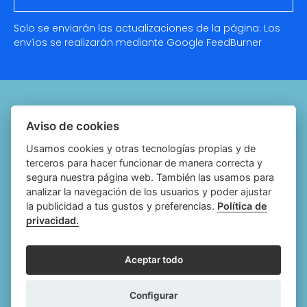
Solo se enviarán las actualizaciones de la página. Los
envíos se realizarán mediante Google
FeedBurner
Quiénes somos
Aviso de cookies
Notariado.org
Usamos cookies y otras tecnologías propias y de
terceros para hacer funcionar de manera correcta y
Política de cookies
segura nuestra página web. También las usamos para
analizar la navegación de los usuarios y poder ajustar
Política de privacidad
la publicidad a tus gustos y preferencias.
Política de
privacidad.
Aviso legal
Configurar cookies
Aceptar todo
Follow
Follow
Follow
Fol
Configurar