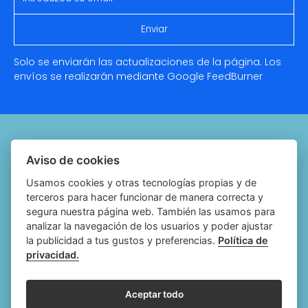
Solo se enviarán las actualizaciones de la página. Los
envíos se realizarán mediante Google
FeedBurner
Quiénes somos
Aviso de cookies
Notariado.org
Usamos cookies y otras tecnologías propias y de
terceros para hacer funcionar de manera correcta y
Política de cookies
segura nuestra página web. También las usamos para
analizar la navegación de los usuarios y poder ajustar
Política de privacidad
la publicidad a tus gustos y preferencias.
Política de
privacidad.
Aviso legal
Configurar cookies
Aceptar todo