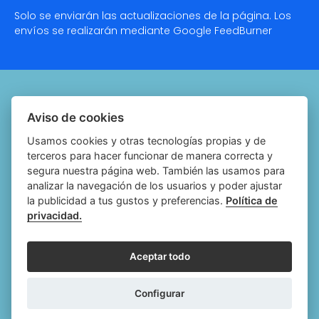
Solo se enviarán las actualizaciones de la página. Los
envíos se realizarán mediante Google
FeedBurner
Quiénes somos
Aviso de cookies
Notariado.org
Usamos cookies y otras tecnologías propias y de
terceros para hacer funcionar de manera correcta y
Política de cookies
segura nuestra página web. También las usamos para
analizar la navegación de los usuarios y poder ajustar
Política de privacidad
la publicidad a tus gustos y preferencias.
Política de
privacidad.
Aviso legal
Configurar cookies
Aceptar todo
Follow
Follow
Follow
Fol
Configurar
us
us
us
us