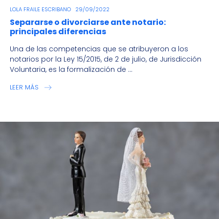
Divorce
LOLA FRAILE ESCRIBANO
29/09/2022
Separarse o divorciarse ante notario:
principales diferencias
Una de las competencias que se atribuyeron a los
notarios por la Ley 15/2015, de 2 de julio, de Jurisdicción
Voluntaria, es la formalización de ...
LEER MÁS