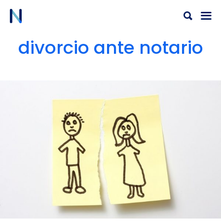
Ir
al
contenido
divorcio ante notario