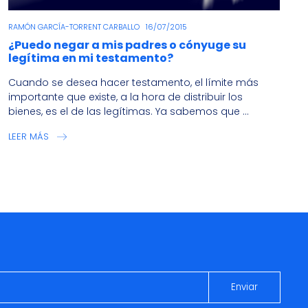
RAMÓN GARCÍA-TORRENT CARBALLO
16/07/2015
¿Puedo negar a mis padres o cónyuge su
legítima en mi testamento?
Cuando se desea hacer testamento, el límite más
importante que existe, a la hora de distribuir los
bienes, es el de las legítimas. Ya sabemos que ...
LEER MÁS