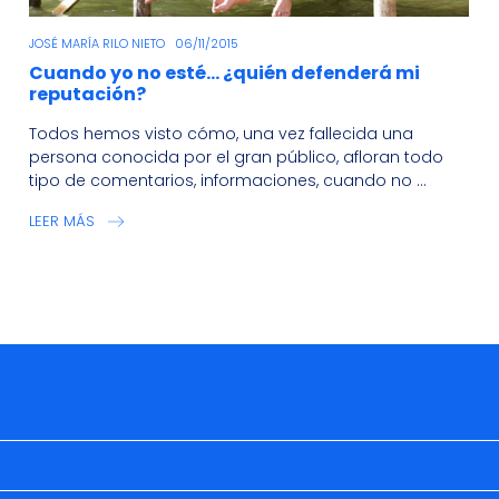
JOSÉ MARÍA RILO NIETO
06/11/2015
Cuando yo no esté… ¿quién defenderá mi
reputación?
Todos hemos visto cómo, una vez fallecida una
persona conocida por el gran público, afloran todo
tipo de comentarios, informaciones, cuando no ...
LEER MÁS