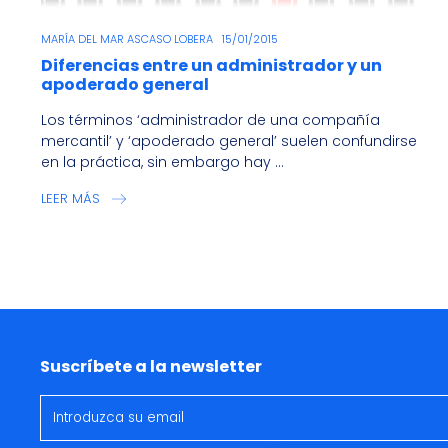
MARÍA DEL MAR ASCASO LOBERA
15/01/2015
Diferencias entre un administrador y un
apoderado general
Los términos ‘administrador de una compañía
mercantil’ y ‘apoderado general’ suelen confundirse
en la práctica, sin embargo hay ...
LEER MÁS
Suscríbete a la newsletter