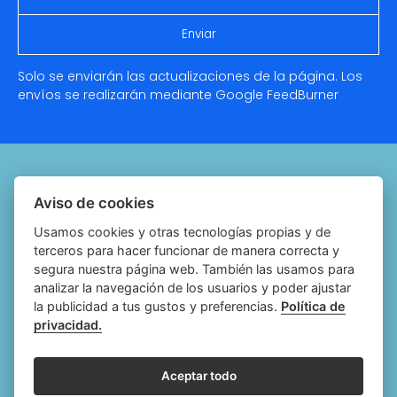
Solo se enviarán las actualizaciones de la página. Los
envíos se realizarán mediante Google
FeedBurner
Quiénes somos
Aviso de cookies
Notariado.org
Usamos cookies y otras tecnologías propias y de
terceros para hacer funcionar de manera correcta y
Política de cookies
segura nuestra página web. También las usamos para
analizar la navegación de los usuarios y poder ajustar
Política de privacidad
la publicidad a tus gustos y preferencias.
Política de
privacidad.
Aviso legal
Configurar cookies
Aceptar todo