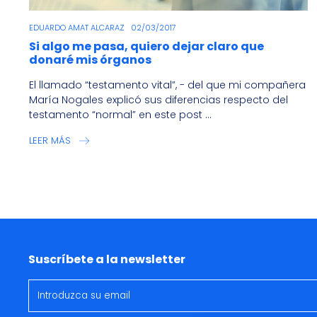
EDUARDO AMAT ALCARAZ
02/03/2017
Si algo me pasa, quiero dejar claro que
donaré mis órganos
El llamado “testamento vital”, - del que mi compañera
María Nogales explicó sus diferencias respecto del
testamento “normal” en este post ...
LEER MÁS
Suscríbete a la newsletter