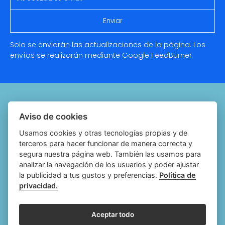
Solo se enviarán las actualizaciones de la página. Los
envíos se realizarán mediante Google
FeedBurner
Quiénes somos
Aviso de cookies
Notariado.org
Usamos cookies y otras tecnologías propias y de
terceros para hacer funcionar de manera correcta y
Política de cookies
segura nuestra página web. También las usamos para
analizar la navegación de los usuarios y poder ajustar
Política de privacidad
la publicidad a tus gustos y preferencias.
Política de
privacidad.
Aviso legal
Configurar cookies
Aceptar todo