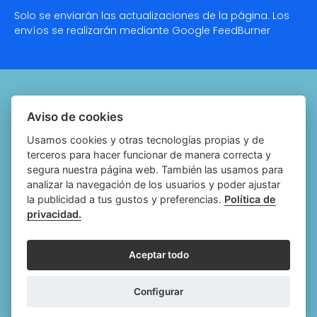
Solo se enviarán las actualizaciones de la página. Los
envíos se realizarán mediante Google
FeedBurner
Quiénes somos
Aviso de cookies
Notariado.org
Usamos cookies y otras tecnologías propias y de
terceros para hacer funcionar de manera correcta y
Política de cookies
segura nuestra página web. También las usamos para
analizar la navegación de los usuarios y poder ajustar
Política de privacidad
la publicidad a tus gustos y preferencias.
Política de
privacidad.
Aviso legal
Configurar cookies
Aceptar todo
Follow
Follow
Follow
Fol
Configurar
us
us
us
us