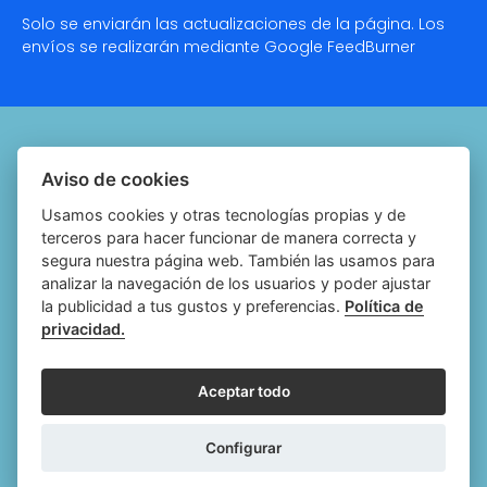
Solo se enviarán las actualizaciones de la página. Los
envíos se realizarán mediante Google
FeedBurner
Quiénes somos
Aviso de cookies
Notariado.org
Usamos cookies y otras tecnologías propias y de
terceros para hacer funcionar de manera correcta y
Política de cookies
segura nuestra página web. También las usamos para
analizar la navegación de los usuarios y poder ajustar
Política de privacidad
la publicidad a tus gustos y preferencias.
Política de
privacidad.
Aviso legal
Configurar cookies
Aceptar todo
Follow
Follow
Follow
Fol
Configurar
us
us
us
us