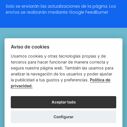
Solo se enviarán las actualizaciones de la página. Los
envíos se realizarán mediante Google
FeedBurner
Quiénes somos
Aviso de cookies
Notariado.org
Usamos cookies y otras tecnologías propias y de
terceros para hacer funcionar de manera correcta y
Política de cookies
segura nuestra página web. También las usamos para
analizar la navegación de los usuarios y poder ajustar
Política de privacidad
la publicidad a tus gustos y preferencias.
Política de
privacidad.
Aviso legal
Configurar cookies
Aceptar todo
Follow
Follow
Follow
Fol
Configurar
us
us
us
us