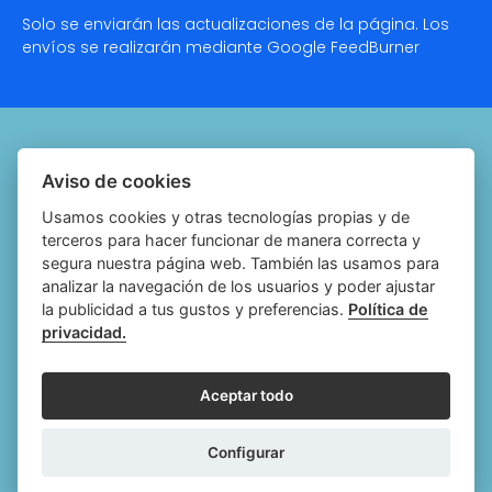
Solo se enviarán las actualizaciones de la página. Los
envíos se realizarán mediante Google
FeedBurner
Quiénes somos
Aviso de cookies
Notariado.org
Usamos cookies y otras tecnologías propias y de
terceros para hacer funcionar de manera correcta y
Política de cookies
segura nuestra página web. También las usamos para
analizar la navegación de los usuarios y poder ajustar
Política de privacidad
la publicidad a tus gustos y preferencias.
Política de
privacidad.
Aviso legal
Configurar cookies
Aceptar todo
Follow
Follow
Follow
Fol
Configurar
us
us
us
us