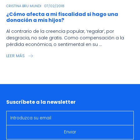
CRISTINA BRU MUNDI
07/02/2018
¿Cómo afecta a mi fiscalidad si hago una
donación a mis hijos?
Al contrario de la creencia popular, ‘regalar’, por
desgracia, no sale gratis. Como compensación a la
pérdida económica, o sentimental en su ...
LEER MÁS
Suscríbete a la newsletter