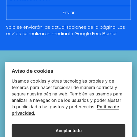
Solo se enviarán las actualizaciones de la página. Los
envíos se realizarán mediante Google
FeedBurner
Quiénes somos
Aviso de cookies
Notariado.org
Usamos cookies y otras tecnologías propias y de
terceros para hacer funcionar de manera correcta y
Política de cookies
segura nuestra página web. También las usamos para
analizar la navegación de los usuarios y poder ajustar
Política de privacidad
la publicidad a tus gustos y preferencias.
Política de
privacidad.
Aviso legal
Configurar cookies
Aceptar todo