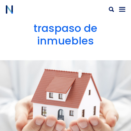
Ir
al
contenido
traspaso de
inmuebles