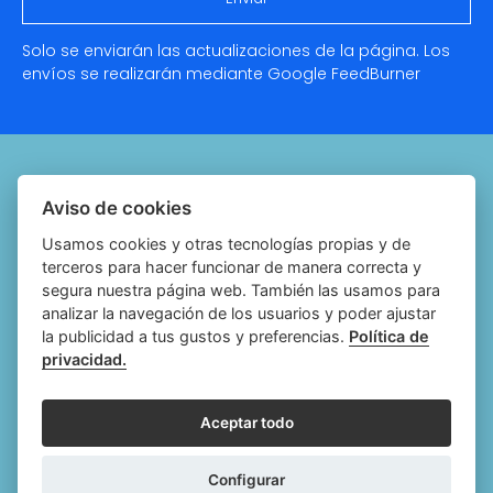
Solo se enviarán las actualizaciones de la página. Los
envíos se realizarán mediante Google
FeedBurner
Quiénes somos
Aviso de cookies
Notariado.org
Usamos cookies y otras tecnologías propias y de
terceros para hacer funcionar de manera correcta y
Política de cookies
segura nuestra página web. También las usamos para
analizar la navegación de los usuarios y poder ajustar
Política de privacidad
la publicidad a tus gustos y preferencias.
Política de
privacidad.
Aviso legal
Configurar cookies
Aceptar todo
Follow
Follow
Follow
Fol
Configurar