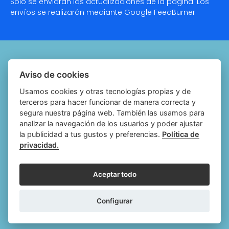
Solo se enviarán las actualizaciones de la página. Los
envíos se realizarán mediante Google
FeedBurner
Quiénes somos
Aviso de cookies
Notariado.org
Usamos cookies y otras tecnologías propias y de
terceros para hacer funcionar de manera correcta y
Política de cookies
segura nuestra página web. También las usamos para
analizar la navegación de los usuarios y poder ajustar
Política de privacidad
la publicidad a tus gustos y preferencias.
Política de
privacidad.
Aviso legal
Configurar cookies
Aceptar todo
Follow
Follow
Follow
Fol
Configurar
us
us
us
us