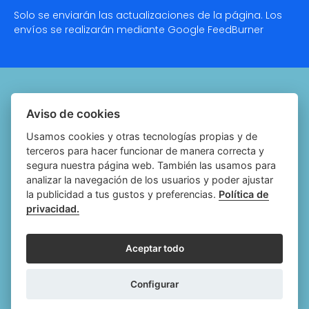
Solo se enviarán las actualizaciones de la página. Los
envíos se realizarán mediante Google
FeedBurner
Quiénes somos
Aviso de cookies
Notariado.org
Usamos cookies y otras tecnologías propias y de
terceros para hacer funcionar de manera correcta y
Política de cookies
segura nuestra página web. También las usamos para
analizar la navegación de los usuarios y poder ajustar
Política de privacidad
la publicidad a tus gustos y preferencias.
Política de
privacidad.
Aviso legal
Configurar cookies
Aceptar todo
Follow
Follow
Follow
Fol
Configurar
us
us
us
us