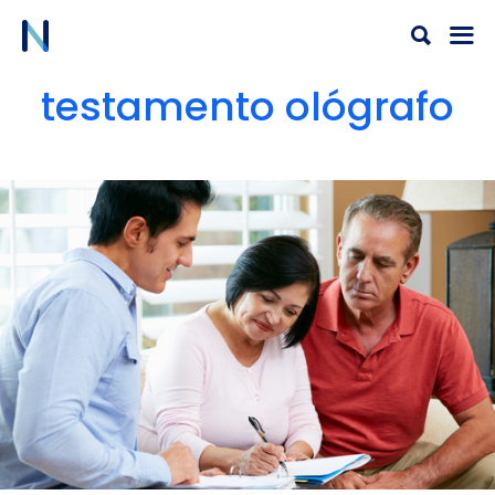
Ir
al
contenido
testamento ológrafo