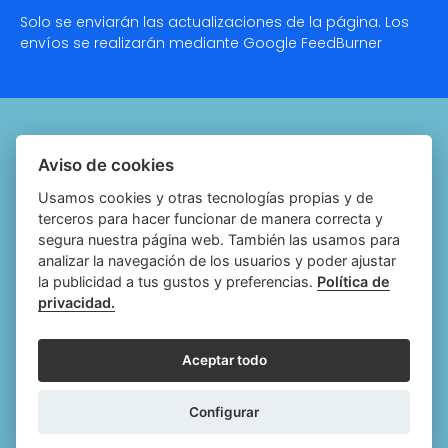
Solo se enviarán las actualizaciones de la página. Los
envíos se realizarán mediante Google
FeedBurner
Quiénes somos
Aviso de cookies
Notariado.org
Usamos cookies y otras tecnologías propias y de
terceros para hacer funcionar de manera correcta y
Política de cookies
segura nuestra página web. También las usamos para
analizar la navegación de los usuarios y poder ajustar
Política de privacidad
la publicidad a tus gustos y preferencias.
Política de
privacidad.
Aviso legal
Configurar cookies
Aceptar todo
Follow
Follow
Follow
Fol
Configurar
us
us
us
us