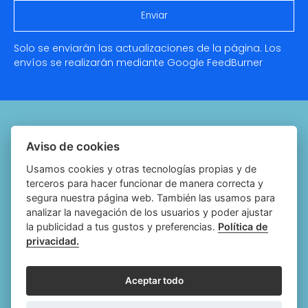
Solo se enviarán las actualizaciones de la página. Los
envíos se realizarán mediante Google
FeedBurner
Quiénes somos
Aviso de cookies
Notariado.org
Usamos cookies y otras tecnologías propias y de
terceros para hacer funcionar de manera correcta y
Política de cookies
segura nuestra página web. También las usamos para
analizar la navegación de los usuarios y poder ajustar
Política de privacidad
la publicidad a tus gustos y preferencias.
Política de
privacidad.
Aviso legal
Configurar cookies
Aceptar todo