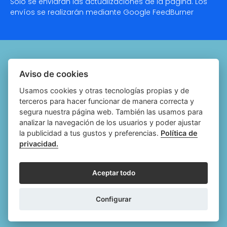
Solo se enviarán las actualizaciones de la página. Los
envíos se realizarán mediante Google
FeedBurner
Quiénes somos
Aviso de cookies
Notariado.org
Usamos cookies y otras tecnologías propias y de
terceros para hacer funcionar de manera correcta y
Política de cookies
segura nuestra página web. También las usamos para
analizar la navegación de los usuarios y poder ajustar
Política de privacidad
la publicidad a tus gustos y preferencias.
Política de
privacidad.
Aviso legal
Configurar cookies
Aceptar todo
Follow
Follow
Follow
Fol
Configurar
us
us
us
us