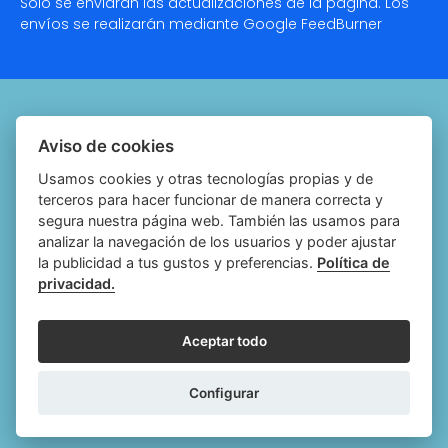
Solo se enviarán las actualizaciones de la página. Los
envíos se realizarán mediante Google
FeedBurner
Quiénes somos
Aviso de cookies
Notariado.org
Usamos cookies y otras tecnologías propias y de
terceros para hacer funcionar de manera correcta y
Política de cookies
segura nuestra página web. También las usamos para
analizar la navegación de los usuarios y poder ajustar
Política de privacidad
la publicidad a tus gustos y preferencias.
Política de
privacidad.
Aviso legal
Configurar cookies
Aceptar todo
Follow
Follow
Follow
Fol
Configurar
us
us
us
us