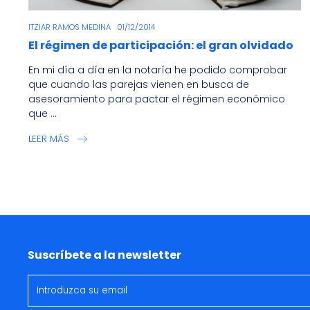
ITZIAR RAMOS MEDINA
01/12/2014
El régimen de participación: el gran olvidado
En mi día a día en la notaría he podido comprobar
que cuando las parejas vienen en busca de
asesoramiento para pactar el régimen económico
que ...
LEER MÁS
Suscríbete a la newsletter