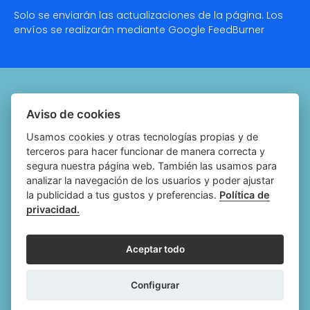
Solo se enviarán las actualizaciones de la página. Los
envíos se realizarán mediante Google
FeedBurner
Quiénes somos
Aviso de cookies
Notariado.org
Usamos cookies y otras tecnologías propias y de
terceros para hacer funcionar de manera correcta y
Política de cookies
segura nuestra página web. También las usamos para
analizar la navegación de los usuarios y poder ajustar
Política de privacidad
la publicidad a tus gustos y preferencias.
Política de
privacidad.
Aviso legal
Configurar cookies
Aceptar todo
Follow
Follow
Follow
Fol
Configurar
us
us
us
us