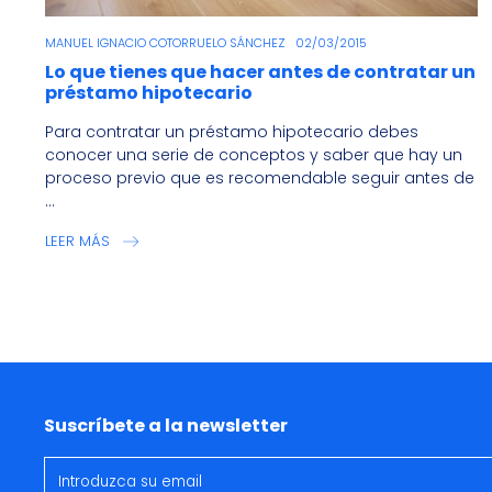
MANUEL IGNACIO COTORRUELO SÁNCHEZ
02/03/2015
Lo que tienes que hacer antes de contratar un
préstamo hipotecario
Para contratar un préstamo hipotecario debes
conocer una serie de conceptos y saber que hay un
proceso previo que es recomendable seguir antes de
...
LEER MÁS
Suscríbete a la newsletter